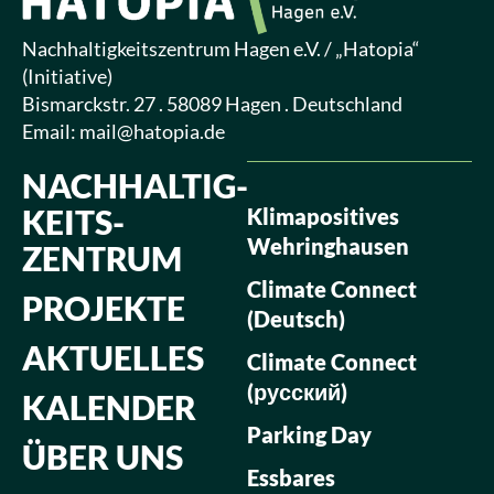
Nachhaltigkeitszentrum Hagen e.V. / „Hatopia“
(Initiative)
Bismarckstr. 27 . 58089 Hagen . Deutschland
Email:
mail@hatopia.de
NACHHALTIG­
KEITS­
Klimapositives
Wehringhausen
ZENTRUM
Climate Connect
PROJEKTE
(Deutsch)
AKTUELLES
Climate Connect
(русский)
KALENDER
Parking Day
ÜBER UNS
Essbares