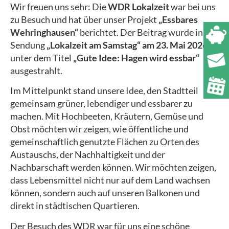
Wir freuen uns sehr: Die
WDR Lokalzeit
war bei uns
zu Besuch und hat über unser Projekt
„Essbares
Wehringhausen“
berichtet. Der Beitrag wurde in der
Sendung
„Lokalzeit am Samstag“ am 23. Mai 2026
unter dem Titel
„Gute Idee: Hagen wird essbar“
ausgestrahlt.
Im Mittelpunkt stand unsere Idee, den Stadtteil
gemeinsam grüner, lebendiger und essbarer zu
machen. Mit Hochbeeten, Kräutern, Gemüse und
Obst möchten wir zeigen, wie öffentliche und
gemeinschaftlich genutzte Flächen zu Orten des
Austauschs, der Nachhaltigkeit und der
Nachbarschaft werden können. Wir möchten zeigen,
dass Lebensmittel nicht nur auf dem Land wachsen
können, sondern auch auf unseren Balkonen und
direkt in städtischen Quartieren.
Der Besuch des WDR war für uns eine schöne