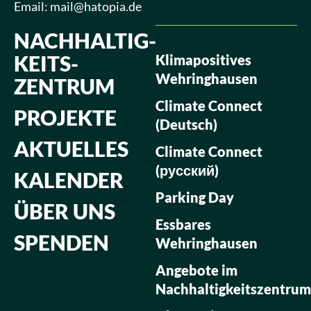
Email:
mail@hatopia.de
NACHHALTIG­
KEITS­
Klimapositives
Wehringhausen
ZENTRUM
Climate Connect
PROJEKTE
(Deutsch)
AKTUELLES
Climate Connect
(русский)
KALENDER
Parking Day
ÜBER UNS
Essbares
SPENDEN
Wehringhausen
Angebote im
Nachhaltigkeitszentrum