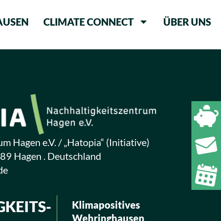
AUSEN
CLIMATE CONNECT
ÜBER UNS
m Hagen e.V. / „Hatopia“ (Initiative)
089 Hagen . Deutschland
de
­KEITS­
Klimapositives
Wehringhausen