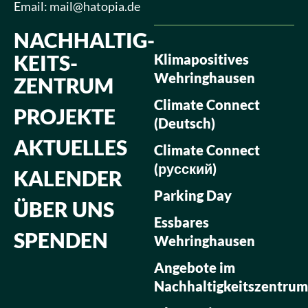
Email:
mail@hatopia.de
NACHHALTIG­
KEITS­
Klimapositives
Wehringhausen
ZENTRUM
Climate Connect
PROJEKTE
(Deutsch)
AKTUELLES
Climate Connect
(русский)
KALENDER
Parking Day
ÜBER UNS
Essbares
SPENDEN
Wehringhausen
Angebote im
Nachhaltigkeitszentrum