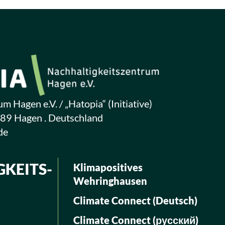
m Hagen e.V. / „Hatopia“ (Initiative)
089 Hagen . Deutschland
de
­KEITS­
Klimapositives
Wehringhausen
Climate Connect (Deutsch)
Climate Connect (русский)