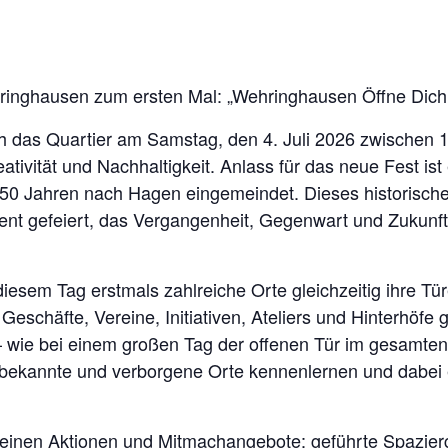
ringhausen zum ersten Mal: „Wehringhausen Öffne Dich
h das Quartier am Samstag, den 4. Juli 2026 zwischen 1
tivität und Nachhaltigkeit. Anlass für das neue Fest is
0 Jahren nach Hagen eingemeindet. Dieses historische 
vent gefeiert, das Vergangenheit, Gegenwart und Zukun
diesem Tag erstmals zahlreiche Orte gleichzeitig ihre Tü
chäfte, Vereine, Initiativen, Ateliers und Hinterhöfe ge
 wie bei einem großen Tag der offenen Tür im gesamten
ekannte und verborgene Orte kennenlernen und dabei ent
leinen Aktionen und Mitmachangebote: geführte Spazie