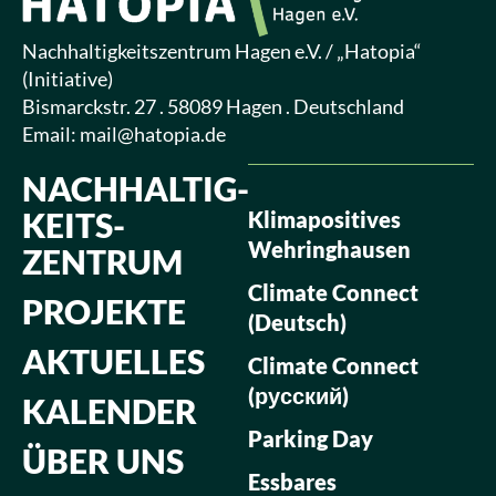
Nachhaltigkeitszentrum Hagen e.V. / „Hatopia“
(Initiative)
Bismarckstr. 27 . 58089 Hagen . Deutschland
Email:
mail@hatopia.de
NACHHALTIG­
KEITS­
Klimapositives
Wehringhausen
ZENTRUM
Climate Connect
PROJEKTE
(Deutsch)
AKTUELLES
Climate Connect
(русский)
KALENDER
Parking Day
ÜBER UNS
Essbares